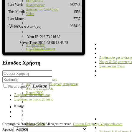
Εκδηλώσεις
Last Week
932743
Φωτογραφίες
Δράσεις του Συλλόγου
This Month
1558
Video
Last Month
7737
All days
935413
Νόμοι & Διατάξεις
Your IP: 216.73.216.32
Server Time: 2026-08-08 18:43:28
Νόμοι Θήρας
Visitors Counter
Περί Όπλων
Διαδικασία για απόκτ
Είσοδος
Χρήστη
Νομοι & Θέματα περί
Σκοπευτικά Όπλα
Παραβάσεις & Ποινές
Διατάγματα - Υπουργικές Αποφάσεις
Σύνδεση
Να με θυμάσαι
Διεθνείς Συμβάσεις
Natura 2000
Ξεχάσατε τον κωδικό σας;
Ξεχάσατε το όνομα χρήστη;
Κυνήγι
Άδειες Θήρας
Copyright ©
Youstorage
2026 All rights reserved.
Custom Design by Youjoomla.com
Αρχική