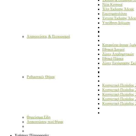
Έκδοση & Θεώρηση Α
Νέοι Κυνηγοί
Τέλη Έκδοσης Άδειας
Ερωτηματολόγιο
Έντυπα Έκδοσης Άδει
Υπεύθηνη Δήλωση
Απαγορεύσεις & Περιορισμοί
Καταφύγια άγριας ζωή
Εθνικοί Δρυμοί
Ζώνες Αποδημητικών
Εθνικά Πάρκα
Ζώνες Εκγύμνασης Σκ
Ρυθμιστικές Θήρας
Κυνηγετική Περίοδος 
Κυνηγετική Περίοδος 
Kυνηγετική Περίοδος 
Κυνηγετική Περίοδος 
Κυνηγετική Περίοδος 
Θηρεύσιμα Είδη
Ανακοινώσεις περί θήρας
Χρήσιμες Πληροφορίες